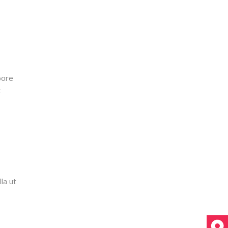
bore
t
la ut