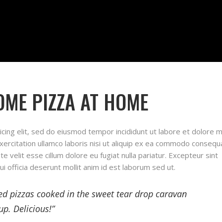
ME PIZZA AT HOME
icing elit, sed do eiusmod tempor incididunt ut labore et dolore 
xercitation ullamco laboris nisi ut aliquip ex ea commodo consequ
te velit esse cillum dolore eu fugiat nulla pariatur. Excepteur sint
ui officia deserunt mollit anim id est laborum sed ut.
red pizzas cooked in the sweet tear drop caravan
p. Delicious!”