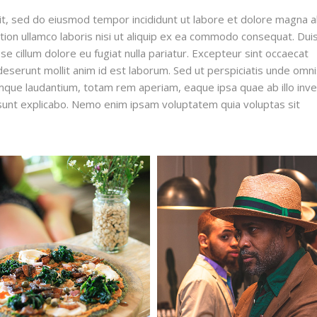
lit, sed do eiusmod tempor incididunt ut labore et dolore magna al
ion ullamco laboris nisi ut aliquip ex ea commodo consequat. Dui
sse cillum dolore eu fugiat nulla pariatur. Excepteur sint occaecat
 deserunt mollit anim id est laborum. Sed ut perspiciatis unde omni
mque laudantium, totam rem aperiam, eaque ipsa quae ab illo inv
a sunt explicabo. Nemo enim ipsam voluptatem quia voluptas sit