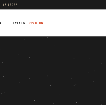
S, AZ 85022
NU
EVENTS
BLOG
No products in the cart.