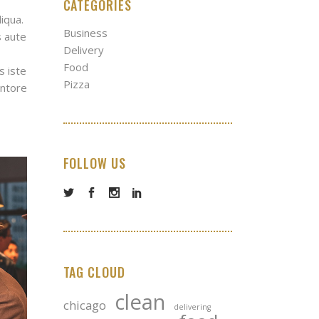
CATEGORIES
iqua.
Business
s aute
Delivery
Food
s iste
Pizza
entore
FOLLOW US
TAG CLOUD
clean
chicago
delivering