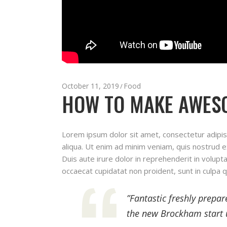
October 11, 2019
Food
HOW TO MAKE AWESO
Lorem ipsum dolor sit amet, consectetur adipis
aliqua. Ut enim ad minim veniam, quis nostrud e
Duis aute irure dolor in reprehenderit in volupta
occaecat cupidatat non proident, sunt in culpa q
”Fantastic freshly prepa
the new Brockham start u