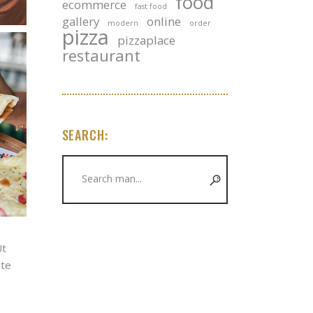
food
ecommerce
fast food
gallery
online
modern
order
pizza
pizzaplace
restaurant
SEARCH:
Search
for:
Ut
ute