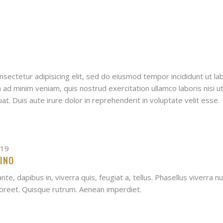
sectetur adipisicing elit, sed do eiusmod tempor incididunt ut la
 ad minim veniam, quis nostrud exercitation ullamco laboris nisi u
. Duis aute irure dolor in reprehenderit in voluptate velit esse.
019
INO
te, dapibus in, viverra quis, feugiat a, tellus. Phasellus viverra nul
aoreet. Quisque rutrum. Aenean imperdiet.