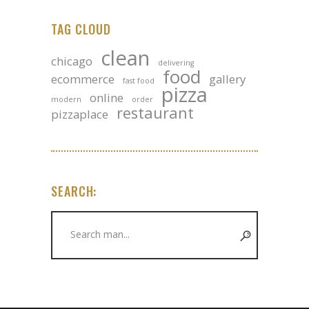
TAG CLOUD
clean
chicago
delivering
food
ecommerce
gallery
fast food
pizza
online
modern
order
restaurant
pizzaplace
SEARCH:
Search
for: