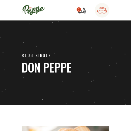
0
o products in the cart.
BLOG SINGLE
DON PEPPE